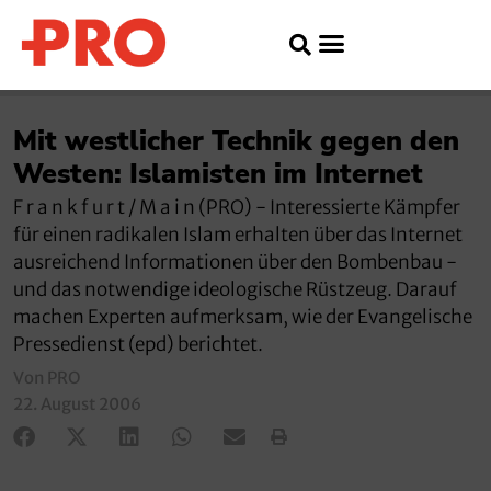
Mit westlicher Technik gegen den
Westen: Islamisten im Internet
F r a n k f u r t / M a i n (PRO) - Interessierte Kämpfer
für einen radikalen Islam erhalten über das Internet
ausreichend Informationen über den Bombenbau -
und das notwendige ideologische Rüstzeug. Darauf
machen Experten aufmerksam, wie der Evangelische
Pressedienst (epd) berichtet.
Von PRO
22. August 2006