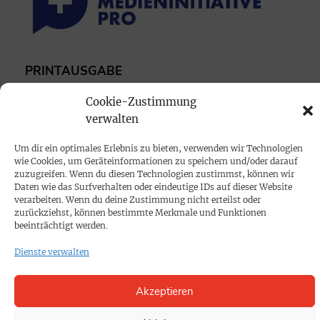
PRINTAUSGABE
Mediadaten
Cookie-Zustimmung
verwalten
PROKOMPAKT
Um dir ein optimales Erlebnis zu bieten, verwenden wir Technologien
Impressum
wie Cookies, um Geräteinformationen zu speichern und/oder darauf
zuzugreifen. Wenn du diesen Technologien zustimmst, können wir
Daten wie das Surfverhalten oder eindeutige IDs auf dieser Website
SPENDEN
verarbeiten. Wenn du deine Zustimmung nicht erteilst oder
zurückziehst, können bestimmte Merkmale und Funktionen
Datenschutz
beeinträchtigt werden.
Dienste verwalten
KONTAKT
Cookie-Richtlinie
Akzeptieren