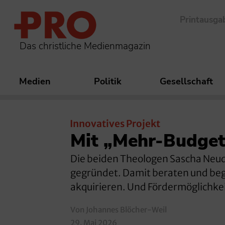
Printausga
Das christliche Medienmagazin
Medien
Politik
Gesellschaft
Innovatives Projekt
Mit „Mehr-Budget
Die beiden Theologen Sascha Neu
gegründet. Damit beraten und beg
akquirieren. Und Fördermöglichkei
Von Johannes Blöcher-Weil
29. Mai 2026