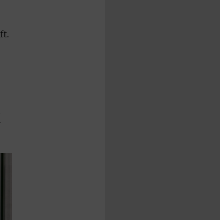
t.
n
r