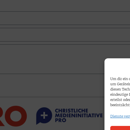
Um dir ein 
um Gerätei
diesen Tech
eindeutige 
erteilst o
beeinträcht
Dienste ver