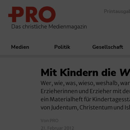
Printausga
Das christliche Medienmagazin
Medien
Politik
Gesellschaft
Mit Kindern die
We
Wer, wie, was, wieso, weshalb, wa
Erzieherinnen und Erzieher mit den
ein Materialheft für Kindertagess
von Judentum, Christentum und Is
Von PRO
21. Februar 2012