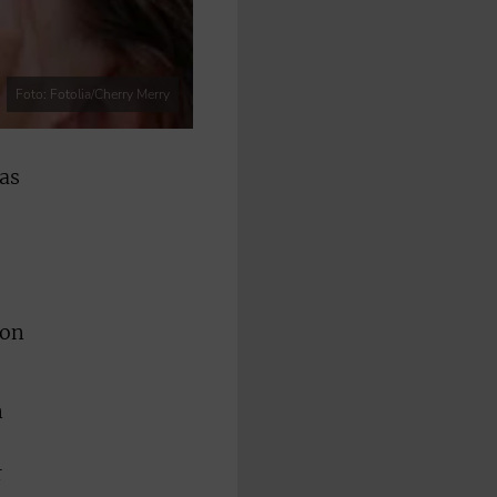
Foto: Fotolia/Cherry Merry
das
ion
n
r