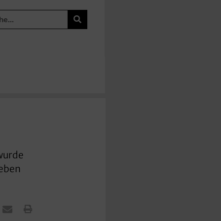
 wurde
leben