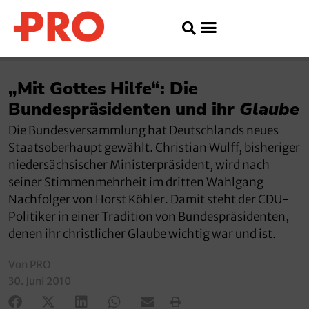
„Mit Gottes Hilfe“: Die
Bundespräsidenten und ihr
Glaube
Die Bundesversammlung hat Deutschlands neues
Staatsoberhaupt gewählt. Christian Wulff, bisheriger
niedersächsischer Ministerpräsident, wird nach
seiner Stimmenmehrheit im dritten Wahlgang
Nachfolger von Horst Köhler. Damit steht der CDU-
Politiker in einer Tradition von Bundespräsidenten,
denen ihr christlicher Glaube wichtig war und ist.
Von PRO
30. Juni 2010