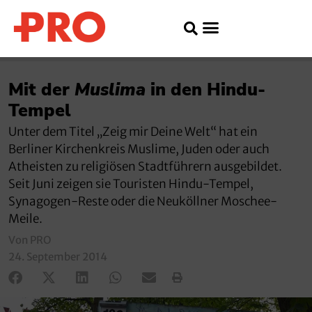
Mit der
Muslima
in den Hindu-
Tempel
Unter dem Titel „Zeig mir Deine Welt“ hat ein
Berliner Kirchenkreis Muslime, Juden oder auch
Atheisten zu religiösen Stadtführern ausgebildet.
Seit Juni zeigen sie Touristen Hindu-Tempel,
Synagogen-Reste oder die Neuköllner Moschee-
Meile.
Von PRO
24. September 2014