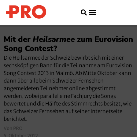
Mit der
Heilsarmee
zum Eurovision
Song Contest?
Die Heilsarmee der Schweiz bewirbt sich mit einer
sechsköpfigen Band für die Teilnahme am Eurovision
Song Contest 2013 in Malmö. Ab Mitte Oktober kann
dann über alle beim Schweizer Fernsehen
angemeldeten Teilnehmer online abgestimmt
werden, wobei parallel eine Fachjury die Songs
bewertet und die Hälfte des Stimmrechts besitzt, wie
das Schweizer Fernsehen auf seiner Internetseite
berichtet.
Von PRO
5. Oktober 2012