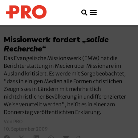
Missionwerk fordert
„solide
Recherche“
Das Evangelische Missionswerk (EMW) hat die
Berichterstattung in Medien über Missionare im
Ausland kritisiert. Es werde mit Sorge beobachtet,
"dass in einigen Medien alle Formen christlichen
Zeugnisses in Ländern mit mehrheitlich
nichtchristlicher Bevölkerung in undifferenzierter
Weise verurteilt werden", heißt es in einer am
Donnerstag veröffentlichten Erklärung.
Von PRO
10. September 2009