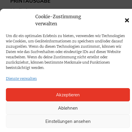
PRINTAUSGABE
Mediadaten
Cookie-Zustimmung
verwalten
PROKOMPAKT
Impressum
Um dir ein optimales Erlebnis zu bieten, verwenden wir Technologien
wie Cookies, um Geräteinformationen zu speichern und/oder darauf
zuzugreifen. Wenn du diesen Technologien zustimmst, können wir
Daten wie das Surfverhalten oder eindeutige IDs auf dieser Website
SPENDEN
verarbeiten. Wenn du deine Zustimmung nicht erteilst oder
Datenschutz
zurückziehst, können bestimmte Merkmale und Funktionen
beeinträchtigt werden.
KONTAKT
Dienste verwalten
Cookie-Richtlinie
Akzeptieren
Ablehnen
Einstellungen ansehen