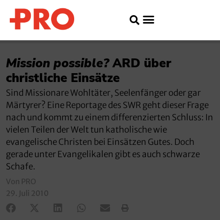
Mission possible?
ARD über
christliche Einsätze
Sind Missionare Wohltäter, Seelenfänger oder gar
Märtyrer? Eine Reportage des SWR geht dieser Frage
nach und kommt zu einem differenzierten Schluss: In
vielen Teilen der Welt tun katholische wie
evangelische Christen bei Einsätzen Gutes. Doch
gerade unter Evangelikalen gibt es auch schwarze
Schafe.
Von PRO
29. Juli 2010