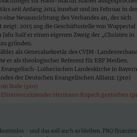
 Nachfolger für Hans-Martin Stäbler ausgesproche
tärs seit Anfang 2014 innehat und im Februar in de
b eine Neuausrichtung des Verbandes an, der sich
 zeigt: 2015 zog die Geschäftsstelle von Wuppertal
Jahr half er einen eigenen Zweig der „Christen in
 zu gründen.
Stäbler als Generalsekretär des CVJM-Landesverban
te er als theologischer Referent für ERF Medien.
er Evangelisch-Lutherischen Landeskirche in Bayer
ndes der Deutschen Evangelischen Allianz. (pro)
tun Buße (pro)
“-Ehrenvorsitzender Hermann Kupsch gestorben (p
 kostenlos - und das soll auch so bleiben. PRO finanzie