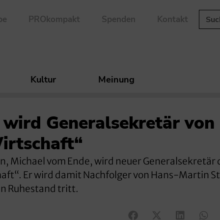
be
PROkompakt
Spenden
Kontakt
Kultur
Meinung
wird Generalsekretär von
irtschaft“
n, Michael vom Ende, wird neuer Generalsekretär 
haft“. Er wird damit Nachfolger von Hans-Martin St
n Ruhestand tritt.