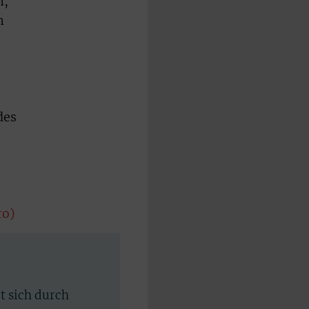
n,
n
des
n
ro)
rt sich durch