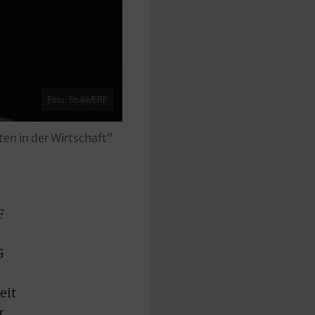
Foto: Stuke/ERF
en in der Wirtschaft“
F
G
eit
r