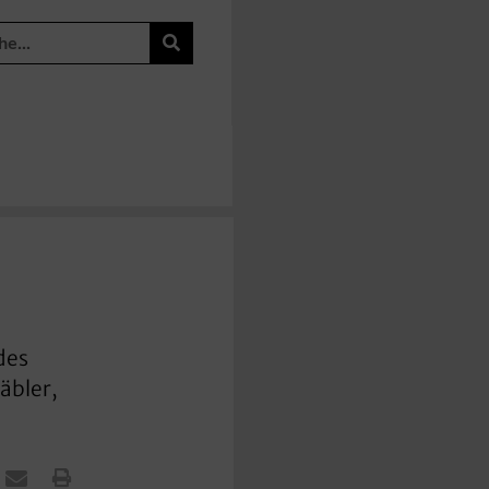
des
äbler,