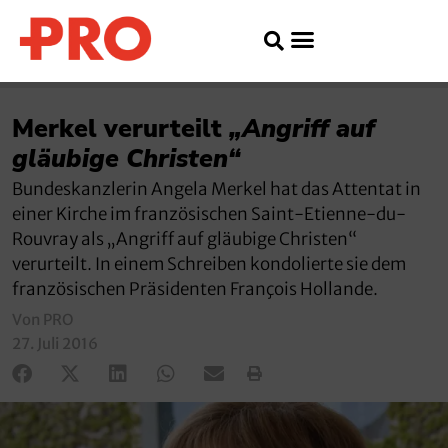
Merkel verurteilt
„Angriff auf
gläubige Christen“
Bundeskanzlerin Angela Merkel hat das Attentat in
einer Kirche im französischen Saint-Etienne-du-
Rouvray als „Angriff auf gläubige Christen“
verurteilt. In einem Schreiben kondolierte sie dem
französischen Präsidenten François Hollande.
Von PRO
27. Juli 2016