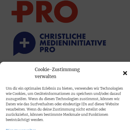
Cookie-Zustimmung
PRINTAUSGABE
verwalten
Mediadaten
Um dir ein optimales Erlebnis zu bieten, verwenden wir Technologien
wie Cookies, um Geräteinformationen zu speichern und/oder darauf
PROKOMPAKT
zuzugreifen. Wenn du diesen Technologien zustimmst, können wir
Daten wie das Surfverhalten oder eindeutige IDs auf dieser Website
Impressum
verarbeiten. Wenn du deine Zustimmung nicht erteilst oder
zurückziehst, können bestimmte Merkmale und Funktionen
beeinträchtigt werden.
SPENDEN