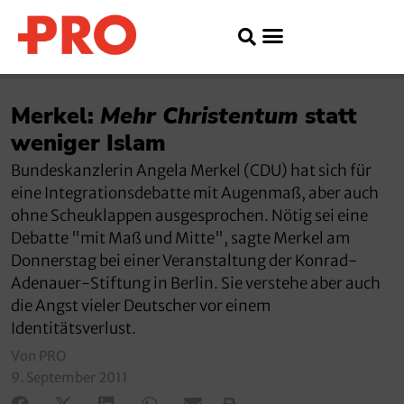
Merkel:
Mehr Christentum
statt
weniger Islam
Bundeskanzlerin Angela Merkel (CDU) hat sich für
eine Integrationsdebatte mit Augenmaß, aber auch
ohne Scheuklappen ausgesprochen. Nötig sei eine
Debatte "mit Maß und Mitte", sagte Merkel am
Donnerstag bei einer Veranstaltung der Konrad-
Adenauer-Stiftung in Berlin. Sie verstehe aber auch
die Angst vieler Deutscher vor einem
Identitätsverlust.
Von PRO
9. September 2011