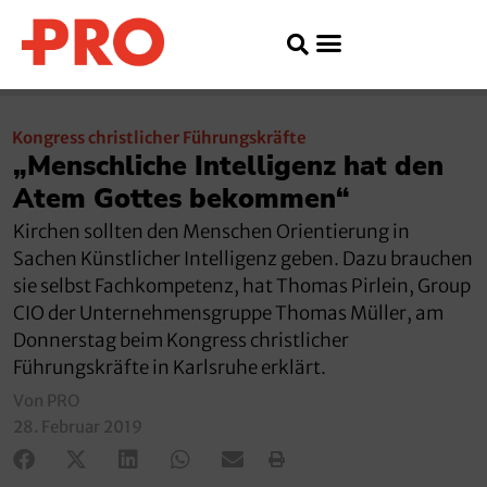
Kongress christlicher Führungskräfte
„Menschliche Intelligenz hat den
Atem Gottes bekommen“
Kirchen sollten den Menschen Orientierung in
Sachen Künstlicher Intelligenz geben. Dazu brauchen
sie selbst Fachkompetenz, hat Thomas Pirlein, Group
CIO der Unternehmensgruppe Thomas Müller, am
Donnerstag beim Kongress christlicher
Führungskräfte in Karlsruhe erklärt.
Von PRO
28. Februar 2019