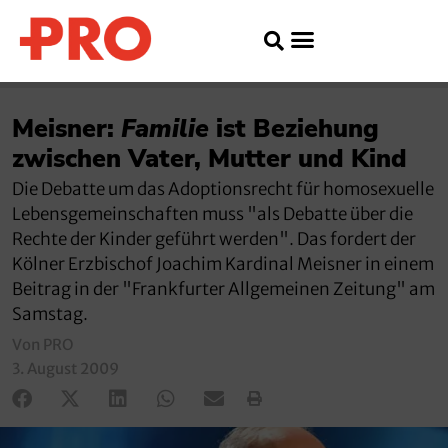
Meisner:
Familie
ist Beziehung
zwischen Vater, Mutter und Kind
Die Debatte um das Adoptionsrecht für homosexuelle
Lebensgemeinschaften muss "als Debatte über die
Rechte der Kinder geführt werden". Das fordert der
Kölner Erzbischof Joachim Kardinal Meisner in einem
Beitrag in der "Frankfurter Allgemeinen Zeitung" am
Samstag.
Von PRO
3. August 2009