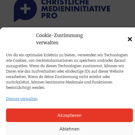
Cookie-Zustimmung
PRINTAUSGABE
verwalten
Mediadaten
Um dir ein optimales Erlebnis zu bieten, verwenden wir Technologien
wie Cookies, um Geräteinformationen zu speichern und/oder darauf
PROKOMPAKT
zuzugreifen. Wenn du diesen Technologien zustimmst, können wir
Daten wie das Surfverhalten oder eindeutige IDs auf dieser Website
Impressum
verarbeiten. Wenn du deine Zustimmung nicht erteilst oder
zurückziehst, können bestimmte Merkmale und Funktionen
beeinträchtigt werden.
SPENDEN
Dienste verwalten
Datenschutz
Akzeptieren
KONTAKT
Cookie-Richtlinie
Ablehnen