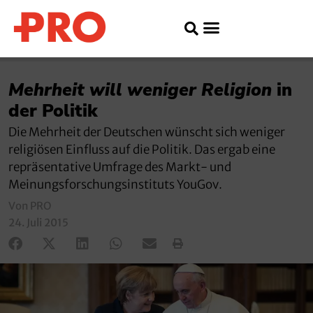
Mehrheit will weniger Religion
in
der Politik
Die Mehrheit der Deutschen wünscht sich weniger
religiösen Einfluss auf die Politik. Das ergab eine
repräsentative Umfrage des Markt- und
Meinungsforschungsinstituts YouGov.
Von PRO
24. Juli 2015