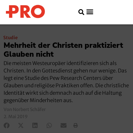
Studie
Mehrheit der Christen praktiziert
Glauben nicht
Die meisten Westeuropäer identifizieren sich als
Christen. In den Gottesdienst gehen nur wenige. Das
legt eine Studie des Pew Research Centers über
Glauben und religiöse Praktiken offen. Die christliche
Identität wirkt sich demnach auch auf die Haltung
gegenüber Minderheiten aus.
Von Norbert Schäfer
2. Mai 2019