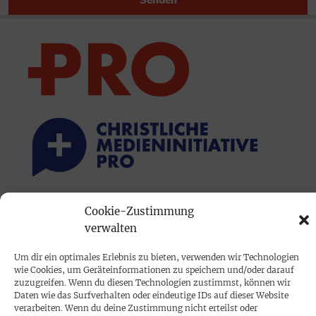
Senden
Cookie-Zustimmung
PRINTAUSGABE
verwalten
Mediadaten
Um dir ein optimales Erlebnis zu bieten, verwenden wir Technologien
wie Cookies, um Geräteinformationen zu speichern und/oder darauf
PROKOMPAKT
zuzugreifen. Wenn du diesen Technologien zustimmst, können wir
Daten wie das Surfverhalten oder eindeutige IDs auf dieser Website
Impressum
verarbeiten. Wenn du deine Zustimmung nicht erteilst oder