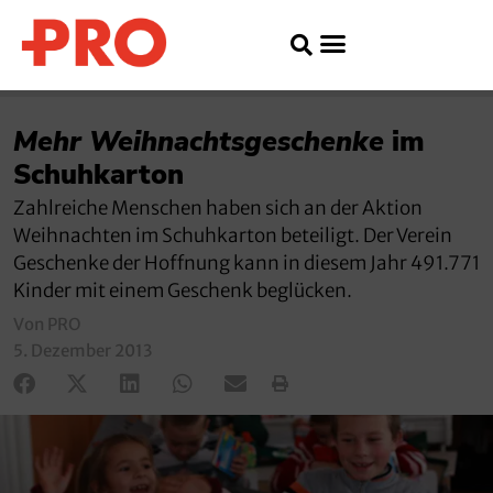
Mehr Weihnachtsgeschenke
im
Schuhkarton
Zahlreiche Menschen haben sich an der Aktion
Weihnachten im Schuhkarton beteiligt. Der Verein
Geschenke der Hoffnung kann in diesem Jahr 491.771
Kinder mit einem Geschenk beglücken.
Von PRO
5. Dezember 2013