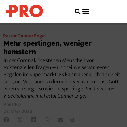
Pastor Gunnar Engel
Mehr sperlingen, weniger
hamstern
In der Coronakrise stehen Menschen vor
existenziellen Fragen – und teilweise vor leeren
Regalen im Supermarkt. Es kann aber auch eine Zeit
sein, um Vertrauen zu lernen – Vertrauen, dass Gott
einen versorgt. So wie die Sperlinge.
Teil 1 der pro-
Videokolumne mit Pastor Gunnar Engel
Von PRO
22. März 2020