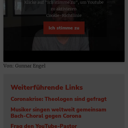
Klicke auf "Ich stimme zu", um Youtube
zu aktivieren
Cookie-Richtlinie
Ich stimme zu
Von: Gunnar Engel
Weiterführende Links
Coronakrise: Theologen sind gefragt
Musiker singen weltweit gemeinsam
Bach-Choral gegen Corona
Frag den YouTube-Pastor