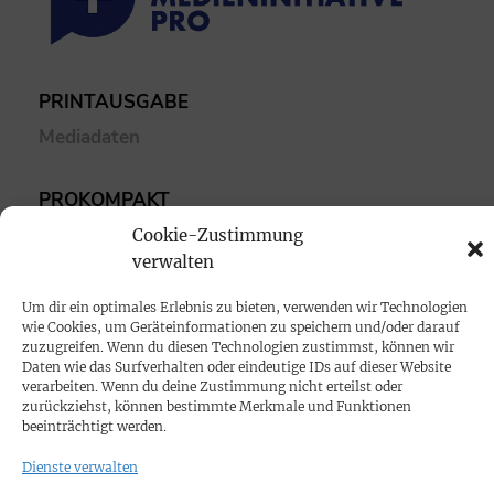
PRINTAUSGABE
Mediadaten
PROKOMPAKT
Impressum
Cookie-Zustimmung
verwalten
SPENDEN
Um dir ein optimales Erlebnis zu bieten, verwenden wir Technologien
wie Cookies, um Geräteinformationen zu speichern und/oder darauf
Datenschutz
zuzugreifen. Wenn du diesen Technologien zustimmst, können wir
Daten wie das Surfverhalten oder eindeutige IDs auf dieser Website
verarbeiten. Wenn du deine Zustimmung nicht erteilst oder
KONTAKT
zurückziehst, können bestimmte Merkmale und Funktionen
beeinträchtigt werden.
Cookie-Richtlinie
Dienste verwalten