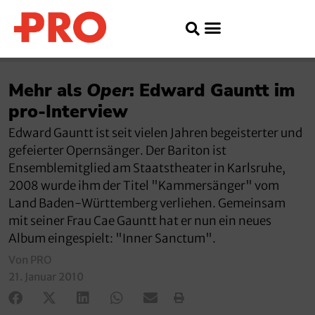
Mehr als
Oper
: Edward Gauntt im
pro-Interview
Edward Gauntt ist seit vielen Jahren begeisterter und
gefeierter Opernsänger. Der Bariton ist
Ensemblemitglied am Staatstheater in Karlsruhe,
2008 wurde ihm der Titel "Kammersänger" vom
Land Baden-Württemberg verliehen. Gemeinsam
mit seiner Frau Cae Gauntt hat er nun ein neues
Album eingespielt: "Inner Sanctum".
Von PRO
21. Januar 2010