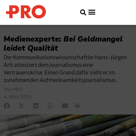
Medienexperte:
Bei Geldmangel
leidet Qualität
Der Kommunikationswissenschaftler Hans-Jürgen
Arlt attestiert dem Journalismus eine
Vertrauenskrise. Einen Grund dafür sieht er im
zunehmenden Aufmerksamkeitsjournalismus.
Von PRO
4. März 2016