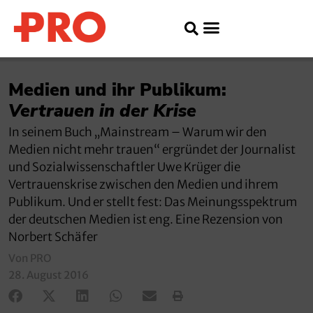
Medien und ihr Publikum:
Vertrauen in der Krise
In seinem Buch „Mainstream – Warum wir den
Medien nicht mehr trauen“ ergründet der Journalist
und Sozialwissenschaftler Uwe Krüger die
Vertrauenskrise zwischen den Medien und ihrem
Publikum. Und er stellt fest: Das Meinungsspektrum
der deutschen Medien ist eng. Eine Rezension von
Norbert Schäfer
Von PRO
28. August 2016