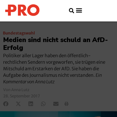
Bundestagswahl
Medien sind nicht schuld an AfD-
Erfolg
Politiker aller Lager haben den öffentlich-
rechtlichen Sendern vorgeworfen, sie trügen eine
Mitschuld am Erstarken der AfD. Sie haben die
Aufgabe des Journalismus nicht verstanden.
Ein
Kommentar von Anna Lutz
Von Anna Lutz
28. September 2017