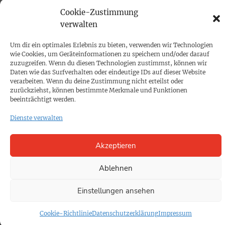
Cookie-Zustimmung
Mediadaten
verwalten
PROKOMPAKT
Um dir ein optimales Erlebnis zu bieten, verwenden wir Technologien
wie Cookies, um Geräteinformationen zu speichern und/oder darauf
Impressum
zuzugreifen. Wenn du diesen Technologien zustimmst, können wir
Daten wie das Surfverhalten oder eindeutige IDs auf dieser Website
verarbeiten. Wenn du deine Zustimmung nicht erteilst oder
SPENDEN
zurückziehst, können bestimmte Merkmale und Funktionen
beeinträchtigt werden.
Datenschutz
Dienste verwalten
KONTAKT
Akzeptieren
Cookie-Richtlinie
Ablehnen
Einstellungen ansehen
Cookie-Richtlinie
Datenschutzerklärung
Impressum