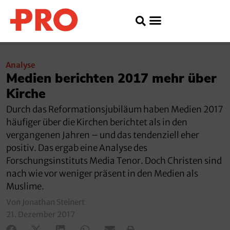
Analyse
Medien berichten 2017 mehr über
Kirche
Durch das Reformationsjubiläum haben Medien 2017
häufiger über die Kirchen berichtet als in den
vergangenen Jahren – und das tendenziell eher
positiv. Das ergab eine Analyse des
Forschungsinstituts Media Tenor. Doch Christen sind
nach wie vor weniger präsent in den Medien als
Muslime.
Von Jonathan Steinert
21. Dezember 2017