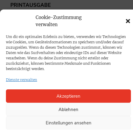
PRINTAUSGABE
Mediadaten
Cookie-Zustimmung
verwalten
PROKOMPAKT
Um dir ein optimales Erlebnis zu bieten, verwenden wir Technologien
Impressum
wie Cookies, um Geräteinformationen zu speichern und/oder darauf
zuzugreifen. Wenn du diesen Technologien zustimmst, können wir
Daten wie das Surfverhalten oder eindeutige IDs auf dieser Website
SPENDEN
verarbeiten. Wenn du deine Zustimmung nicht erteilst oder
zurückziehst, können bestimmte Merkmale und Funktionen
Datenschutz
beeinträchtigt werden.
Dienste verwalten
KONTAKT
Cookie-Richtlinie
Akzeptieren
Ablehnen
Einstellungen ansehen