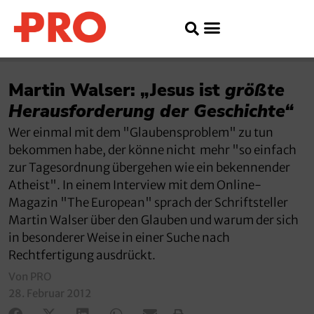
Martin Walser: „Jesus ist
größte
Herausforderung der Geschichte“
Wer einmal mit dem "Glaubensproblem" zu tun
bekommen habe, der könne nicht mehr "so einfach
zur Tagesordnung übergehen wie ein bekennender
Atheist". In einem Interview mit dem Online-
Magazin "The European" sprach der Schriftsteller
Martin Walser über den Glauben und warum der sich
in besonderer Weise in einer Suche nach
Rechtfertigung ausdrückt.
Von PRO
28. Februar 2012