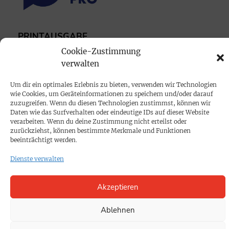
PRINTAUSGABE
Cookie-Zustimmung
Mediadaten
verwalten
PROKOMPAKT
Um dir ein optimales Erlebnis zu bieten, verwenden wir Technologien
wie Cookies, um Geräteinformationen zu speichern und/oder darauf
Impressum
zuzugreifen. Wenn du diesen Technologien zustimmst, können wir
Daten wie das Surfverhalten oder eindeutige IDs auf dieser Website
verarbeiten. Wenn du deine Zustimmung nicht erteilst oder
SPENDEN
zurückziehst, können bestimmte Merkmale und Funktionen
beeinträchtigt werden.
Datenschutz
Dienste verwalten
KONTAKT
Akzeptieren
Cookie-Richtlinie
Ablehnen