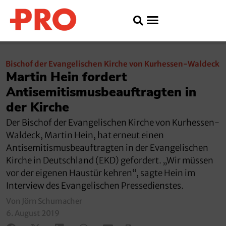
Bischof der Evangelischen Kirche von Kurhessen-Waldeck
Martin Hein fordert
Antisemitismusbeauftragten in
der Kirche
Der Bischof der Evangelischen Kirche von Kurhessen-
Waldeck, Martin Hein, hat erneut einen
Antisemitismusbeauftragten in der Evangelischen
Kirche in Deutschland (EKD) gefordert. „Wir müssen
vor der eigenen Haustür kehren“, sagte Hein im
Interview des Evangelischen Pressedienstes.
Von Jörn Schumacher
6. August 2019