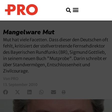
Mangelware Mut
Mut hat viele Facetten. Dass dieser den Deutschen oft
fehlt, kritisiert der stellvertretende Fernsehdirektor
des Bayerischen Rundfunks (BR), Sigmund Gottlieb,
in seinem neuen Buch "Mutprobe". Darin schreibt er
über Standvermögen, Entschlossenheit und
Zivilcourage.
Von PRO
13. September 2010