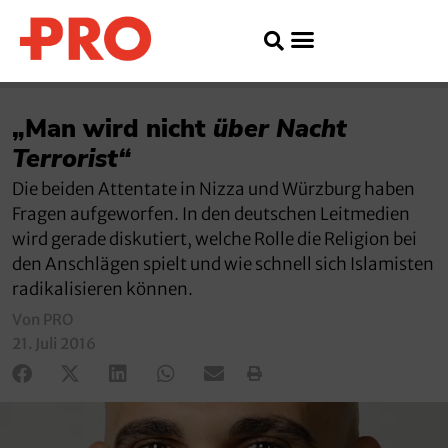
„Man wird nicht
über Nacht
Terrorist“
Die beiden Attentate in Nizza und Würzburg haben
Fragen aufgeworfen. In den deutschen Leitmedien
wird gerade diskutiert, welche Rolle die Religion bei
den Anschlägen spielt und wie schnell sich Islamisten
radikalisieren können.
Von PRO
21. Juli 2016