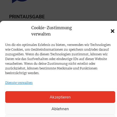
PRINTAUSGABE
Mediadaten
Cookie-Zustimmung
verwalten
PROKOMPAKT
Um dir ein optimales Erlebnis zu bieten, verwenden wir Technologien
Impressum
wie Cookies, um Geräteinformationen zu speichern und/oder darauf
zuzugreifen. Wenn du diesen Technologien zustimmst, können wir
Daten wie das Surfverhalten oder eindeutige IDs auf dieser Website
SPENDEN
verarbeiten. Wenn du deine Zustimmung nicht erteilst oder
zurückziehst, können bestimmte Merkmale und Funktionen
Datenschutz
beeinträchtigt werden.
Dienste verwalten
KONTAKT
Cookie-Richtlinie
Akzeptieren
Ablehnen