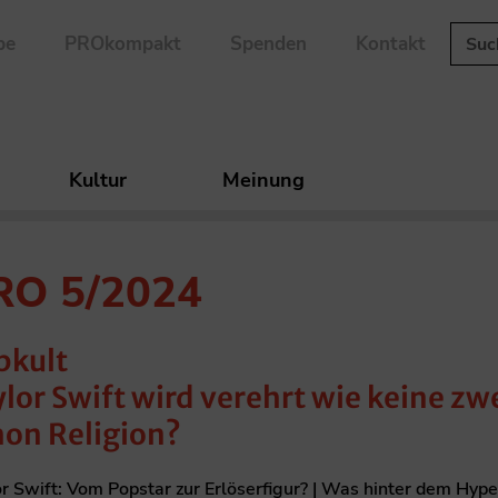
be
PROkompakt
Spenden
Kontakt
Kultur
Meinung
RO 5/2024
pkult
lor Swift wird verehrt wie keine zwe
hon Religion?
r Swift: Vom Popstar zur Erlöserfigur? | Was hinter dem Hy