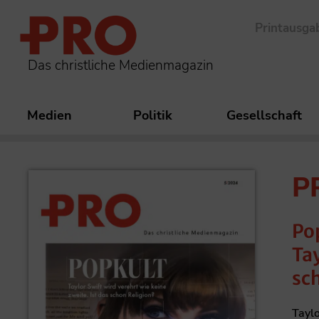
Printausga
Das christliche Medienmagazin
Medien
Politik
Gesellschaft
P
Po
Tay
sc
Taylo