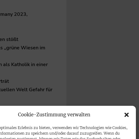
ermany 2023,
en stößt
ls „grüne Wiesen im
 als Katholik in einer
trät
tuellen Welt Gefahr für
Pop und Techno statt
Cookie-Zustimmung verwalten
optimales Erlebnis zu bieten, verwenden wir Technologien wie Cookies,
nformationen zu speichern und/oder darauf zuzugreifen. Wenn du
nologien zustimmst, können wir Daten wie das Surfverhalten oder