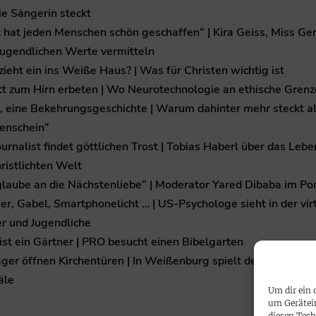
e Sängerin steckt
t hat jeden Menschen schön geschaffen“ | Kira Geiss, Miss G
Jugendlichen Werte vermitteln
ieht ein ins Weiße Haus? | Was für Christen wichtig ist
tt zum Hirn erbeten | Wo Neurotechnologie an ethische Grenz
i, eine Bekehrungsgeschichte | Warum dahinter mehr steckt a
enschein“
ournalist findet göttlichen Trost | Tobias Haberl über das Leben
ristlichten Welt
glaube an die Nächstenliebe“ | Moderator Yared Dibaba im Por
r, Gabel, Smartphonelicht … | US-Psychologe sieht in der vir
r und Jugendliche
ist ein Gärtner | PRO besucht einen Bibelgarten
ger öffnen Kirchentüren | In Weißenburg spielt der Organist 
äle
Um dir ein 
um Gerätei
diesen Tech