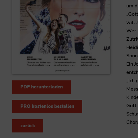
um di
„Got
will 
Wer z
Zutri
Heid
Sonn
Ein J
entch
„Ich 
PDF herunterladen
Messe
Kinde
Gott 
PRO kostenlos bestellen
Schla
Chor
zurück