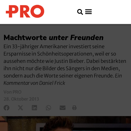
Machtworte
unter Freunden
Ein 33-jähriger Amerikaner investiert seine
Ersparnisse in Schönheitsoperationen, weil er so
aussehen möchte wie Justin Bieber. Dabei bestärkten
ihn nicht nur die Bilder des Sängers in den Medien,
sondern auch die Worte seiner eigenen Freunde.
Ein
Kommentar von Daniel Frick
Von PRO
28. Oktober 2013