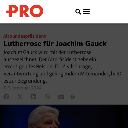
Altbundespräsident
Lutherrose für Joachim Gauck
Joachim Gauck wird mit der Lutherrose
ausgezeichnet. Der Altpräsident gebe ein
ermutigendes Beispiel für Zivilcourage,
Verantwortung und gelingendem Miteinander, hieß
es zur Begründung.
5. September 2024