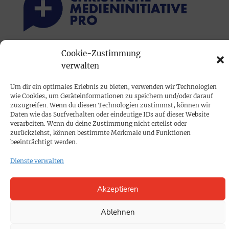
Cookie-Zustimmung
PRINTAUSGABE
verwalten
Mediadaten
Um dir ein optimales Erlebnis zu bieten, verwenden wir Technologien
wie Cookies, um Geräteinformationen zu speichern und/oder darauf
PROKOMPAKT
zuzugreifen. Wenn du diesen Technologien zustimmst, können wir
Daten wie das Surfverhalten oder eindeutige IDs auf dieser Website
Impressum
verarbeiten. Wenn du deine Zustimmung nicht erteilst oder
zurückziehst, können bestimmte Merkmale und Funktionen
beeinträchtigt werden.
SPENDEN
Dienste verwalten
Datenschutz
Akzeptieren
KONTAKT
Cookie-Richtlinie
Ablehnen