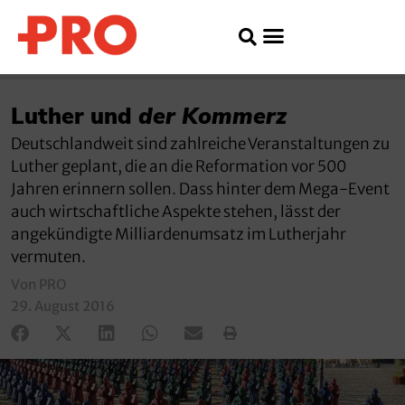
Luther und
der
Kommerz
Deutschlandweit sind zahlreiche Veranstaltungen zu
Luther geplant, die an die Reformation vor 500
Jahren erinnern sollen. Dass hinter dem Mega-Event
auch wirtschaftliche Aspekte stehen, lässt der
angekündigte Milliardenumsatz im Lutherjahr
vermuten.
Von PRO
29. August 2016