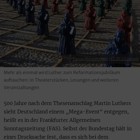
Foto:
Marcus Meissner / flickr
|
CC BY 2.0 Generic
Mehr als einmal wird Luther zum Reformationsjubiläum
auftauchen: in Theaterstücken, Lesungen und weiteren
Veranstaltungen
500 Jahre nach dem Thesenanschlag Martin Luthers
sieht Deutschland einem „Mega-Event“ entgegen,
heißt es in der Frankfurter Allgemeinen
Sonntagszeitung (FAS). Selbst der Bundestag hält in
einer Drucksache fest, dass es sich bei dem