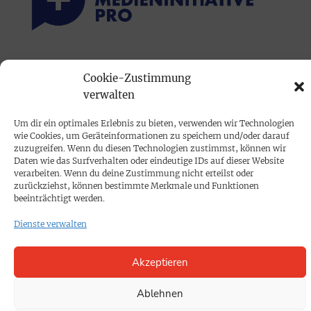
PRINTAUSGABE
Cookie-Zustimmung
Mediadaten
verwalten
Um dir ein optimales Erlebnis zu bieten, verwenden wir Technologien
PROKOMPAKT
wie Cookies, um Geräteinformationen zu speichern und/oder darauf
Impressum
zuzugreifen. Wenn du diesen Technologien zustimmst, können wir
Daten wie das Surfverhalten oder eindeutige IDs auf dieser Website
verarbeiten. Wenn du deine Zustimmung nicht erteilst oder
zurückziehst, können bestimmte Merkmale und Funktionen
SPENDEN
beeinträchtigt werden.
Datenschutz
Dienste verwalten
KONTAKT
Akzeptieren
Cookie-Richtlinie
Ablehnen