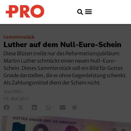
Sammlerstück
Luther auf dem Null-Euro-Schein
Diese Blüten treibt nur das Reformationsjubiläum:
Martin Luther schmückt einen neuen Null-Euro-
Schein. Dieses Sammlerstück soll ein Bild für Gottes
Gnade darstellen, die er ohne Gegenleistung schenkt.
Als Zahlungsmittel dient der Schein nicht.
Von PRO
19. Mai 2017