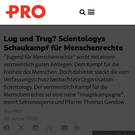
Lug und Trug? Scientologys
Schaukampf für Menschenrechte
"Jugend für Menschenrechte" wirbt mit einem
vermeintlich guten Anliegen: Dem Kampf für die
Freiheit des Menschen. Doch dahinter steckt die vom
Verfassungsschutz beobachtete Organisation
Scientology. Der vermeintlich Kampf für die
Menschenrechte sei eine reine "Imagekampagne",
meint Sektenexperte und Pfarrer Thomas Gandow.
Von PRO
20. Januar 2009