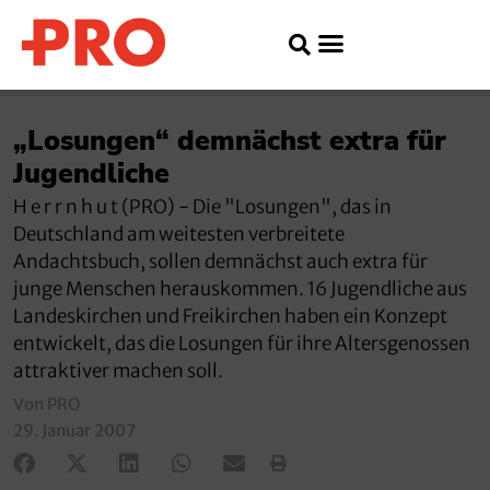
„Losungen“ demnächst extra für
Jugendliche
H e r r n h u t (PRO) - Die "Losungen", das in
Deutschland am weitesten verbreitete
Andachtsbuch, sollen demnächst auch extra für
junge Menschen herauskommen. 16 Jugendliche aus
Landeskirchen und Freikirchen haben ein Konzept
entwickelt, das die Losungen für ihre Altersgenossen
attraktiver machen soll.
Von PRO
29. Januar 2007