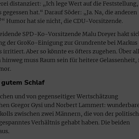
ei distanziert: „Ich lege Wert auf die Feststellung,
 gegessen hat.“ Darauf Söder: „Ja. Na, die anderen
?“ Humor hat sie nicht, die CDU-Vorsitzende.
leidende SPD-Ko-Vorsitzende Malu Dreyer hakt sic
ng der GroKo-Einigung zur Grundrente bei Markus
irritiert. Aber so könnte es öfters zugehen. Über al
n hinweg muss Raum sein für heitere Gelassenheit, 
mor.
 gutem Schlaf
eichen und von gegenseitiger Wertschätzung
chen Gregor Gysi und Norbert Lammert: wunderbar
kolls zwischen zwei Männern, die von der politisc
gespanntes Verhältnis gehabt haben. Die beiden
aus.