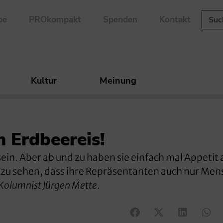
be
PROkompakt
Spenden
Kontakt
Kultur
Meinung
n Erdbeereis!
in. Aber ab und zu haben sie einfach mal Appetit a
nd zu sehen, dass ihre Repräsentanten auch nur Me
Kolumnist Jürgen Mette
.