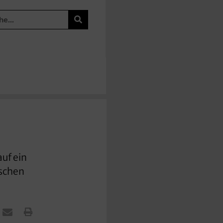
uf ein
nschen