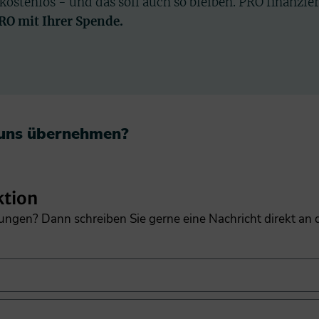
 kostenlos - und das soll auch so bleiben. PRO finanzie
PRO mit Ihrer Spende.
 uns übernehmen?​
ktion
gungen? Dann schreiben Sie gerne eine Nachricht direkt an