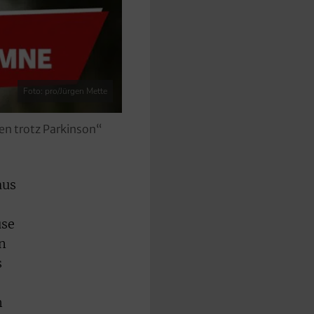
Foto: pro/Jürgen Mette
en trotz Parkinson“
aus
use
en
s
h