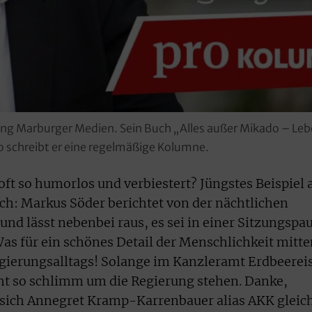
ftung Marburger Medien. Sein Buch „Alles außer Mikado – Leb
pro schreibt er eine regelmäßige Kolumne.
ft so humorlos und verbiestert? Jüngstes Beispiel 
ch: Markus Söder berichtet von der nächtlichen
nd lässt nebenbei raus, es sei in einer Sitzungspa
Was für ein schönes Detail der Menschlichkeit mitt
egierungsalltags! Solange im Kanzleramt Erdbeerei
icht so schlimm um die Regierung stehen. Danke,
t sich Annegret Kramp-Karrenbauer alias AKK gleic