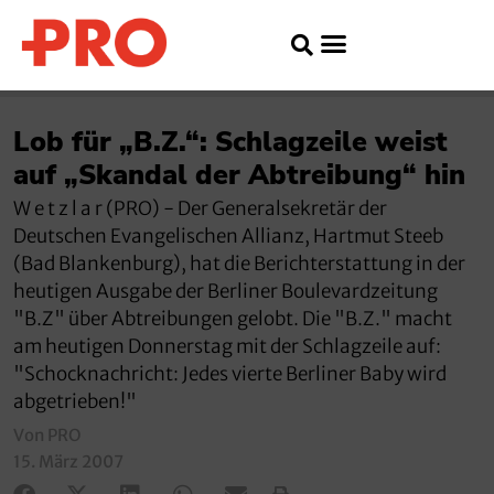
Lob für „B.Z.“: Schlagzeile weist
auf „Skandal der Abtreibung“ hin
W e t z l a r (PRO) - Der Generalsekretär der
Deutschen Evangelischen Allianz, Hartmut Steeb
(Bad Blankenburg), hat die Berichterstattung in der
heutigen Ausgabe der Berliner Boulevardzeitung
"B.Z" über Abtreibungen gelobt. Die "B.Z." macht
am heutigen Donnerstag mit der Schlagzeile auf:
"Schocknachricht: Jedes vierte Berliner Baby wird
abgetrieben!"
Von PRO
15. März 2007