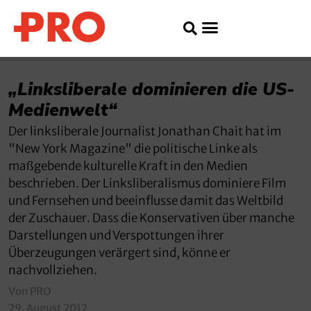
„Linksliberale dominieren die US-
Medienwelt“
Der linksliberale Journalist Jonathan Chait hat im
"New York Magazine" die politische Linke als
maßgebende kulturelle Kraft in den Medien
beschrieben. Der Linksliberalismus dominiere Film
und Fernsehen und beeinflusse damit das Weltbild
der Zuschauer. Dass die Konservativen über manche
Darstellungen und Verspottungen ihrer
Überzeugungen verärgert sind, könne er
nachvollziehen.
Von PRO
29. August 2012