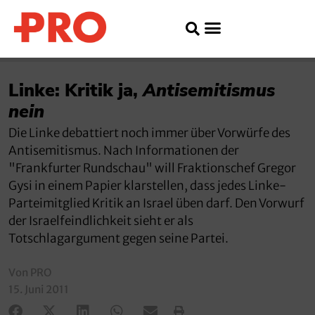
Linke: Kritik ja,
Antisemitismus
nein
Die Linke debattiert noch immer über Vorwürfe des
Antisemitismus. Nach Informationen der
"Frankfurter Rundschau" will Fraktionschef Gregor
Gysi in einem Papier klarstellen, dass jedes Linke-
Parteimitglied Kritik an Israel üben darf. Den Vorwurf
der Israelfeindlichkeit sieht er als
Totschlagargument gegen seine Partei.
Von PRO
15. Juni 2011