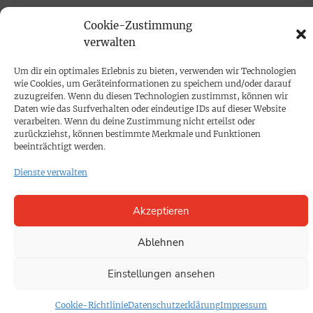
PRINTAUSGABE
Cookie-Zustimmung
Mediadaten
verwalten
Um dir ein optimales Erlebnis zu bieten, verwenden wir Technologien
PROKOMPAKT
wie Cookies, um Geräteinformationen zu speichern und/oder darauf
zuzugreifen. Wenn du diesen Technologien zustimmst, können wir
Impressum
Daten wie das Surfverhalten oder eindeutige IDs auf dieser Website
verarbeiten. Wenn du deine Zustimmung nicht erteilst oder
zurückziehst, können bestimmte Merkmale und Funktionen
SPENDEN
beeinträchtigt werden.
Datenschutz
Dienste verwalten
KONTAKT
Akzeptieren
Cookie-Richtlinie
Ablehnen
Einstellungen ansehen
Cookie-Richtlinie
Datenschutzerklärung
Impressum