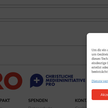
Um dir ein 
um Gerätei
diesen Tech
eindeutige 
erteilst o
beeinträcht
Dienste ver
Akze
PAKT
SPENDEN
KONTAKT