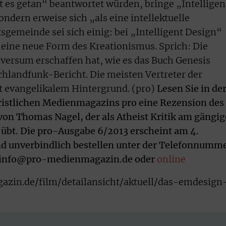
at es getan“ beantwortet würden, bringe „Intelligen
ondern erweise sich „als eine intellektuelle
sgemeinde sei sich einig: bei „Intelligent Design“
 „eine neue Form des Kreationismus. Sprich: Die
iversum erschaffen hat, wie es das Buch Genesis
schlandfunk-Bericht. Die meisten Vertreter der
t evangelikalem Hintergrund. (pro)
Lesen Sie in de
stlichen Medienmagazins pro eine Rezension des
on Thomas Nagel, der als Atheist Kritik am gängi
übt. Die pro-Ausgabe 6/2013 erscheint am 4.
d unverbindlich bestellen unter der Telefonnumm
n info@pro-medienmagazin.de oder
online
zin.de/film/detailansicht/aktuell/das-emdesign