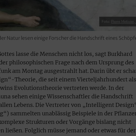
Foto:
Pierre Metivier, 
er Natur lesen einige Forscher die Handschrift eines Schöp
Gottes lasse die Menschen nicht los, sagt Burkhard
 der philosophischen Frage nach dem Ursprung des
unk am Montag ausgestrahlt hat. Darin übt er scha
sign“-Theorie, die seit einem Vierteljahrhundert al
ins Evolutionstheorie vertreten werde. In der
una sehen einige Wissenschaftler die Handschrift
allen Lebens. Die Vertreter von „Intelligent Design
ung“) sammelten unablässig Beispiele in der Pflanz
 komplexe Strukturen oder Vorgänge bislang nicht
en ließen. Folglich müsse jemand oder etwas für de