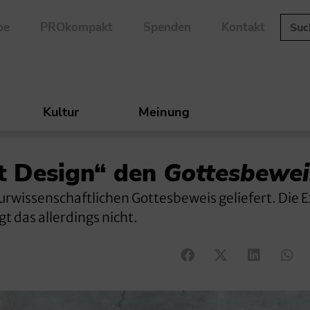
be
PROkompakt
Spenden
Kontakt
Kultur
Meinung
nt Design“ den
Gottesbewei
urwissenschaftlichen Gottesbeweis geliefert. Die E
t das allerdings nicht.