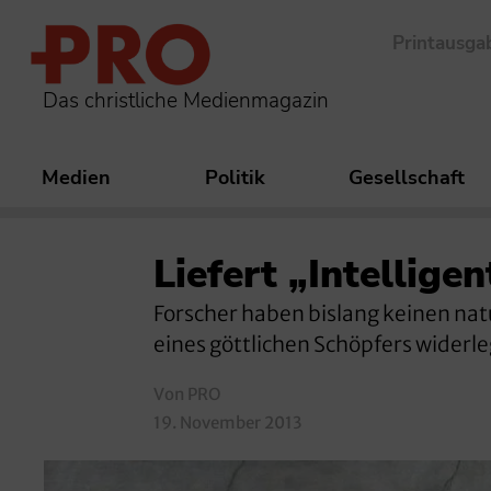
Printausga
Das christliche Medienmagazin
Medien
Politik
Gesellschaft
Liefert „Intellige
Forscher haben bislang keinen nat
eines göttlichen Schöpfers widerleg
Von PRO
19. November 2013