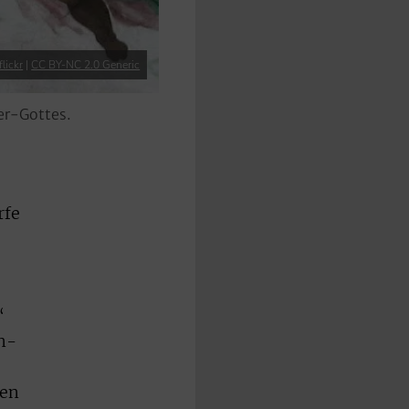
flickr
|
CC BY-NC 2.0 Generic
fer-Gottes.
rfe
s
“
en-
ren