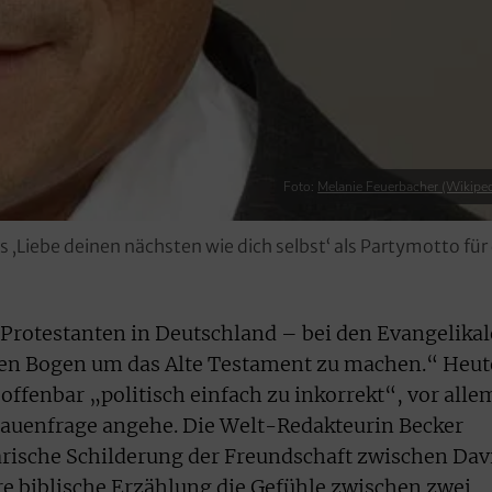
Foto:
Melanie Feuerbacher (Wikiped
 ‚Liebe deinen nächsten wie dich selbst‘ als Partymotto für
 Protestanten in Deutschland – bei den Evangelika
inen Bogen um das Alte Testament zu machen.“ Heut
 offenbar „politisch einfach zu inkorrekt“, vor alle
rauenfrage angehe. Die Welt-Redakteurin Becker
tarische Schilderung der Freundschaft zwischen Dav
e biblische Erzählung die Gefühle zwischen zwei