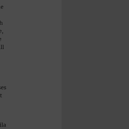
he
ch
e,
e
ll
ses
t
ila