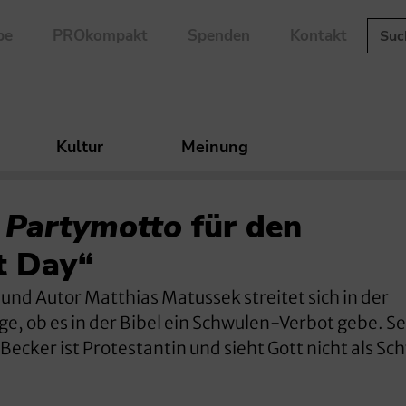
be
PROkompakt
Spenden
Kontakt
Kultur
Meinung
n Partymotto
für den
t Day“
 und Autor Matthias Matussek streitet sich in der
ge, ob es in der Bibel ein Schwulen-Verbot gebe. S
Becker ist Protestantin und sieht Gott nicht als S