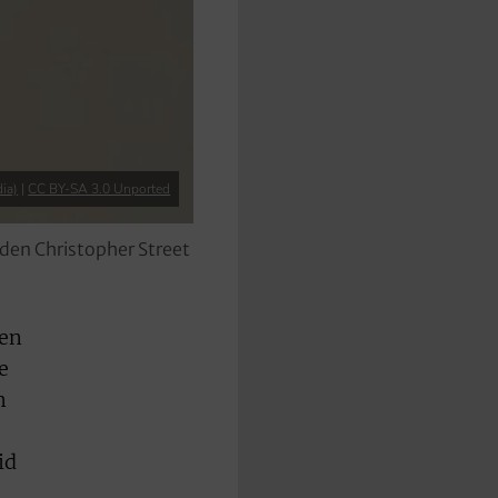
ia)
|
CC BY-SA 3.0 Unported
 den Christopher Street
len
e
m
id