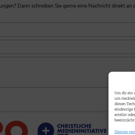
gungen? Dann schreiben Sie gerne eine Nachricht direkt an
Um dir ein 
um Gerätei
diesen Tech
eindeutige 
erteilst o
beeinträcht
Dienste ver