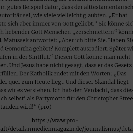
n gutes Beispiel dafür, dass der alttestamentarisc
utoritär sei, wie viele vielleicht glaubten. „Er hat
e sich aber immer von Gott geliebt.“ Sie könne si
olch liebender Gott Menschen „zerschmettern“ könn
. Matussek antwortet: „Aber ich bitte Sie. Haben Si
 Gomorrha gehört? Komplett ausradiert. Später wi
ufen in der Sintflut.“ Diesen Gott könne man nicht
. Und Jesus habe nicht gesagt, dass er das Gesetz
rfüllen. Der Katholik endet mit den Worten: „Das
der quer zum Heute liegt. Und dieser Skandal liegt
s wir es verstehen. Ich hab den Verdacht, dass die
ch selbst‘ als Partymotto für den Christopher Stree
tanden wird!“ (pro)
https://www.pro-
ft/detailan
medienmagazin.de/journalismus/deta