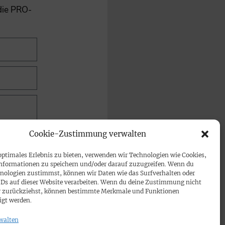
 die PRO-
Cookie-Zustimmung verwalten
optimales Erlebnis zu bieten, verwenden wir Technologien wie Cookies,
nformationen zu speichern und/oder darauf zuzugreifen. Wenn du
nologien zustimmst, können wir Daten wie das Surfverhalten oder
IDs auf dieser Website verarbeiten. Wenn du deine Zustimmung nicht
der zurückziehst, können bestimmte Merkmale und Funktionen
igt werden.
walten