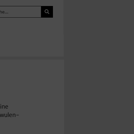
eine
chwulen-