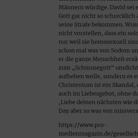
Männern würdige. David sei ei
Gott gar nicht so schrecklich a
seine Strafe bekommen. Wusst
nicht vorstellen, dass ein s
nur weil sie homosexuell sind
schon mal was von Sodom und
er die ganze Menschheit ersä
zum „Schmusegott“ umdichten
aufheben wolle, sondern es e
Christentum ist ein Skandal, 
auch im Liebesgebot, ohne das
‚Liebe deinen nächsten wie di
Day aber so was von missvers
https://www.pro-
medienmagazin.de/gesellscha