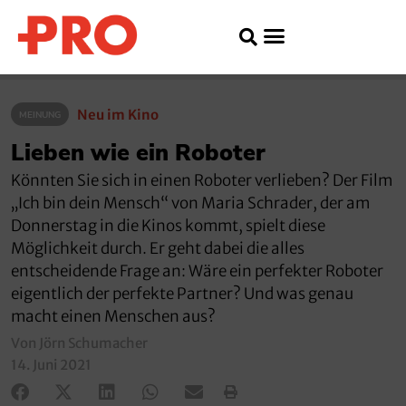
Neu im Kino
MEINUNG
Lieben wie ein Roboter
Könnten Sie sich in einen Roboter verlieben? Der Film
„Ich bin dein Mensch“ von Maria Schrader, der am
Donnerstag in die Kinos kommt, spielt diese
Möglichkeit durch. Er geht dabei die alles
entscheidende Frage an: Wäre ein perfekter Roboter
eigentlich der perfekte Partner? Und was genau
macht einen Menschen aus?
Von Jörn Schumacher
14. Juni 2021