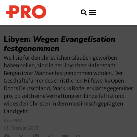
Libyen:
Wegen Evangelisation
festgenommen
Weil sie für den christlichen Glauben geworben
haben sollen, sind in der libyschen Hafenstadt
Bengasi vier Männer festgenommen worden. Der
Geschäftsführer des christlichen Hilfswerks Open
Doors Deutschland, Markus Rode, erklärte gegenüber
pro, ob solch eine Verhaftung ein Einzelfall ist und
wie es den Christen in dem muslimisch geprägten
Land geht.
Von PRO
13. Februar 2013