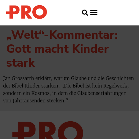
„Welt“-Kommentar:
Gott macht Kinder
stark
Jan Grossarth erklärt, warum Glaube und die Geschichten
der Bibel Kinder stärken: „Die Bibel ist kein Regelwerk,
sondern ein Kosmos, in dem die Glaubenserfahrungen
von Jahrtausenden stecken.“