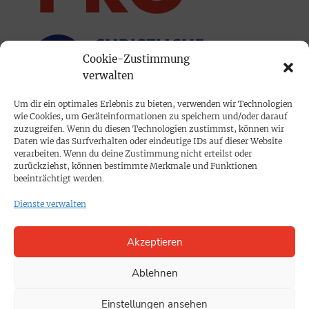
Cookie-Zustimmung
verwalten
Um dir ein optimales Erlebnis zu bieten, verwenden wir Technologien
wie Cookies, um Geräteinformationen zu speichern und/oder darauf
PRINTAUSGABE
zuzugreifen. Wenn du diesen Technologien zustimmst, können wir
Daten wie das Surfverhalten oder eindeutige IDs auf dieser Website
Mediadaten
verarbeiten. Wenn du deine Zustimmung nicht erteilst oder
zurückziehst, können bestimmte Merkmale und Funktionen
beeinträchtigt werden.
PROKOMPAKT
Dienste verwalten
Impressum
Akzeptieren
SPENDEN
Datenschutz
Ablehnen
Einstellungen ansehen