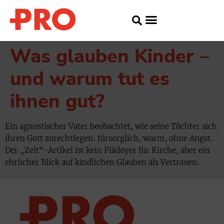
Was glauben Kinder –
und warum tut es
ihnen gut?
Ein agnostischer Vater beobachtet, wie seine Töchter sich
ihren Gott zurechtlegen: fürsorglich, warm, ohne Angst.
Der „Zeit“-Artikel ist kein Plädoyer für Kirche, aber ein
ehrlicher Blick auf kindlichen Glauben als Vertrauen.