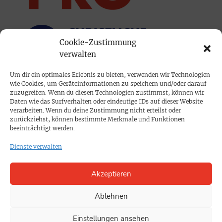
Cookie-Zustimmung
verwalten
Um dir ein optimales Erlebnis zu bieten, verwenden wir Technologien
wie Cookies, um Geräteinformationen zu speichern und/oder darauf
PRINTAUSGABE
zuzugreifen. Wenn du diesen Technologien zustimmst, können wir
Daten wie das Surfverhalten oder eindeutige IDs auf dieser Website
Mediadaten
verarbeiten. Wenn du deine Zustimmung nicht erteilst oder
zurückziehst, können bestimmte Merkmale und Funktionen
beeinträchtigt werden.
PROKOMPAKT
Dienste verwalten
Impressum
Akzeptieren
SPENDEN
Datenschutz
Ablehnen
Einstellungen ansehen