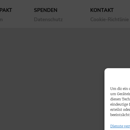
PAKT
SPENDEN
KONTAKT
um
Datenschutz
Cookie-Richtlinie
Um dir ein 
um Gerätei
diesen Tech
eindeutige 
erteilst o
beeinträcht
Dienste ver