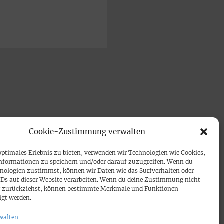
Cookie-Zustimmung verwalten
optimales Erlebnis zu bieten, verwenden wir Technologien wie Cookies,
nformationen zu speichern und/oder darauf zuzugreifen. Wenn du
nologien zustimmst, können wir Daten wie das Surfverhalten oder
IDs auf dieser Website verarbeiten. Wenn du deine Zustimmung nicht
der zurückziehst, können bestimmte Merkmale und Funktionen
igt werden.
walten