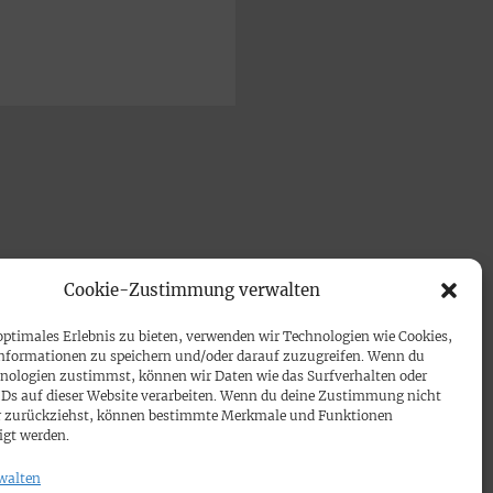
Cookie-Zustimmung verwalten
optimales Erlebnis zu bieten, verwenden wir Technologien wie Cookies,
nformationen zu speichern und/oder darauf zuzugreifen. Wenn du
nologien zustimmst, können wir Daten wie das Surfverhalten oder
IDs auf dieser Website verarbeiten. Wenn du deine Zustimmung nicht
der zurückziehst, können bestimmte Merkmale und Funktionen
igt werden.
walten