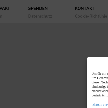
PAKT
SPENDEN
KONTAKT
um
Datenschutz
Cookie-Richtlinie
Um dir ein 
um Gerätei
diesen Tech
eindeutige 
erteilst o
beeinträcht
Dienste ver