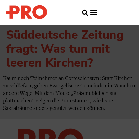
Süddeutsche Zeitung
fragt: Was tun mit
leeren Kirchen?
Kaum noch Teilnehmer an Gottesdiensten: Statt Kirchen
zu schließen, gehen Evangelische Gemeinden in München
andere Wege. Mit dem Motto „Präsent bleiben statt
plattmachen“ zeigen die Protestanten, wie leere
Sakralräume anders genutzt werden können.