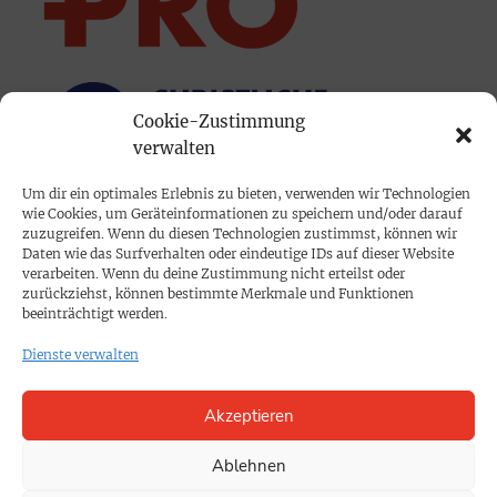
Cookie-Zustimmung
verwalten
Um dir ein optimales Erlebnis zu bieten, verwenden wir Technologien
wie Cookies, um Geräteinformationen zu speichern und/oder darauf
PRINTAUSGABE
zuzugreifen. Wenn du diesen Technologien zustimmst, können wir
Daten wie das Surfverhalten oder eindeutige IDs auf dieser Website
Mediadaten
verarbeiten. Wenn du deine Zustimmung nicht erteilst oder
zurückziehst, können bestimmte Merkmale und Funktionen
beeinträchtigt werden.
PROKOMPAKT
Dienste verwalten
Impressum
Akzeptieren
SPENDEN
Datenschutz
Ablehnen