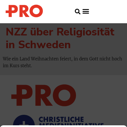
NZZ über Religiosität
in Schweden
Wie ein Land Weihnachten feiert, in dem Gott nicht hoch
im Kurs steht.