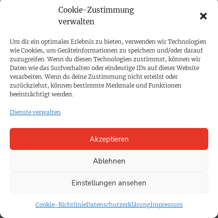
Cookie-Zustimmung
verwalten
Um dir ein optimales Erlebnis zu bieten, verwenden wir Technologien
PRINTAUSGABE
wie Cookies, um Geräteinformationen zu speichern und/oder darauf
Mediadaten
zuzugreifen. Wenn du diesen Technologien zustimmst, können wir
Daten wie das Surfverhalten oder eindeutige IDs auf dieser Website
verarbeiten. Wenn du deine Zustimmung nicht erteilst oder
zurückziehst, können bestimmte Merkmale und Funktionen
PROKOMPAKT
beeinträchtigt werden.
Impressum
Dienste verwalten
SPENDEN
Akzeptieren
Datenschutz
Ablehnen
KONTAKT
Einstellungen ansehen
Cookie-Richtlinie
Cookie-Richtlinie
Datenschutzerklärung
Impressum