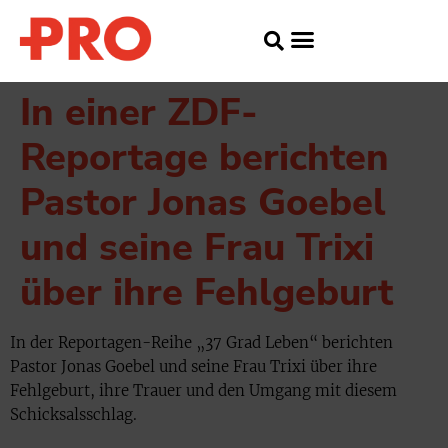
In einer ZDF-
Reportage berichten
Pastor Jonas Goebel
und seine Frau Trixi
über ihre Fehlgeburt
In der Reportagen-Reihe „37 Grad Leben“ berichten
Pastor Jonas Goebel und seine Frau Trixi über ihre
Fehlgeburt, ihre Trauer und den Umgang mit diesem
Schicksalsschlag.