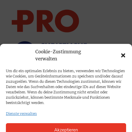
Cookie-Zustimmung
verwalten
Um dir ein optimales Erlebnis zu bieten, verwenden wir Technologien
wie Cookies, um Geräteinformationen zu speichern und/oder darauf
PRINTAUSGABE
zuzugreifen. Wenn du diesen Technologien zustimmst, können wir
Daten wie das Surfverhalten oder eindeutige IDs auf dieser Website
Mediadaten
verarbeiten. Wenn du deine Zustimmung nicht erteilst oder
zurückziehst, können bestimmte Merkmale und Funktionen
beeinträchtigt werden.
PROKOMPAKT
Dienste verwalten
Impressum
Akzeptieren