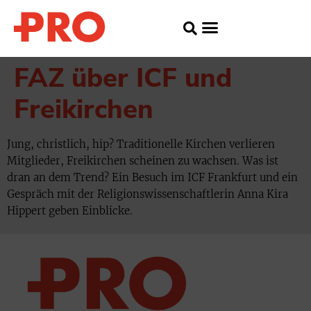
FAZ über ICF und
Freikirchen
Jung, christlich, hip? Traditionelle Kirchen verlieren
Mitglieder, Freikirchen scheinen zu wachsen. Was ist
dran an dem Trend? Ein Besuch im ICF Frankfurt und ein
Gespräch mit der Religionswissenschaftlerin Anna Kira
Hippert geben Einblicke.