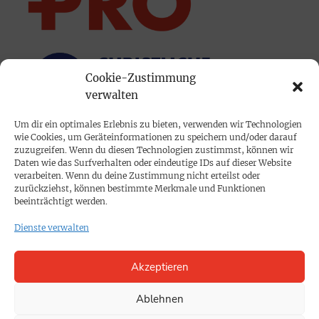
Cookie-Zustimmung
verwalten
Um dir ein optimales Erlebnis zu bieten, verwenden wir Technologien
wie Cookies, um Geräteinformationen zu speichern und/oder darauf
PRINTAUSGABE
zuzugreifen. Wenn du diesen Technologien zustimmst, können wir
Daten wie das Surfverhalten oder eindeutige IDs auf dieser Website
Mediadaten
verarbeiten. Wenn du deine Zustimmung nicht erteilst oder
zurückziehst, können bestimmte Merkmale und Funktionen
beeinträchtigt werden.
PROKOMPAKT
Dienste verwalten
Impressum
Akzeptieren
SPENDEN
Datenschutz
Ablehnen