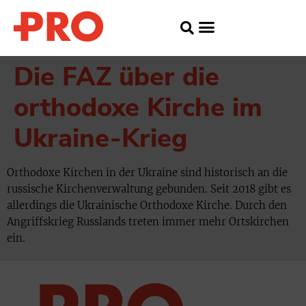
Die FAZ über die
orthodoxe Kirche im
Ukraine-Krieg
Orthodoxe Kirchen in der Ukraine sind historisch an die
russische Kirchenverwaltung gebunden. Seit 2018 gibt es
allerdings die Ukrainische Orthodoxe Kirche. Durch den
Angriffskrieg Russlands treten immer mehr Ortskirchen
ein.